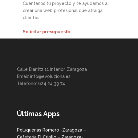
Cuéntanos tu proyecto y te ayudamos a
crear una web profesional que atraiga
clientes.
Solicitar presupuesto
Calle Biarritz 11 interior, Zaragoza
Email: info@evoluziona.es
Teléfono: 624 24 39 74
Últimas Apps
Peluquerias Romero -Zaragoza –
Cafetería El Criollo – Zaragoza-