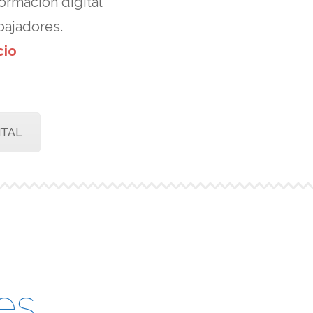
formación digital
ajadores.
cio
ITAL
es