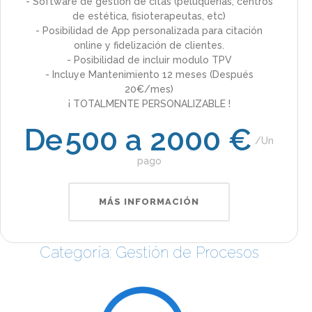
- Software de gestión de citas (peluquerías, centros
de estética, fisioterapeutas, etc)
- Posibilidad de App personalizada para citación
online y fidelización de clientes.
- Posibilidad de incluir modulo TPV
- Incluye Mantenimiento 12 meses (Después
20€/mes)
¡ TOTALMENTE PERSONALIZABLE !
De
500 a 2000 €
Un
pago
MÁS INFORMACIÓN
Categoría: Gestión de Procesos