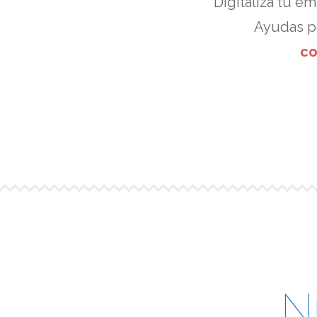
Digitaliza tu em
Ayudas p
co
N