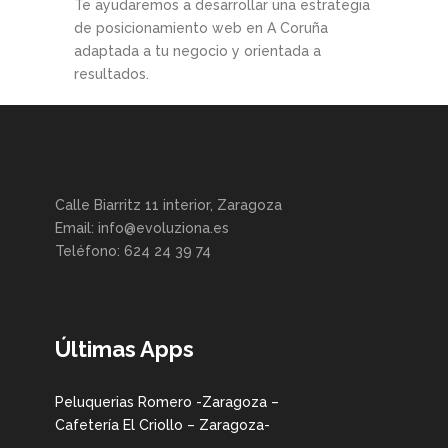
Te ayudaremos a desarrollar una estrategia
de posicionamiento web en A Coruña
adaptada a tu negocio y orientada a
resultados.
Calle Biarritz 11 interior, Zaragoza
Email: info@evoluziona.es
Teléfono: 624 24 39 74
Últimas Apps
Peluquerias Romero -Zaragoza –
Cafetería El Criollo – Zaragoza-