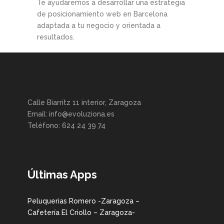
Te ayudaremos a desarrollar una estrategia
de posicionamiento web en Barcelona
adaptada a tu negocio y orientada a
resultados.
Calle Biarritz 11 interior, Zaragoza
Email: info@evoluziona.es
Teléfono: 624 24 39 74
Últimas Apps
Peluquerias Romero -Zaragoza –
Cafetería El Criollo – Zaragoza-