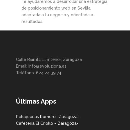
Te ayudaremos a desarrollar una estrategia
de posicionamiento web en Sevilla
adaptada a tu negocio y orientada a
resultados.
Calle Biarritz 11 interior, Zaragoza
Email: info@evoluziona.es
Teléfono: 624 24 39 74
Últimas Apps
Peluquerias Romero -Zaragoza –
Cafetería El Criollo – Zaragoza-